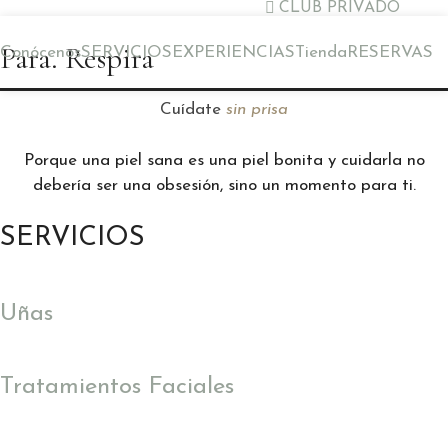
CLUB PRIVADO
Saltar
al
Para. Respira
Conócenos
SERVICIOS
EXPERIENCIAS
Tienda
RESERVAS
contenido
Cuídate
sin prisa
Porque una piel sana es una piel bonita y cuidarla no
debería ser una obsesión, sino un momento para ti.
SERVICIOS
Uñas
Tratamientos Faciales