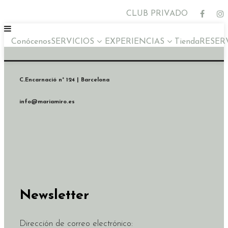
Saltar
CLUB PRIVADO
al
contenido
Conócenos
SERVICIOS
EXPERIENCIAS
Tienda
RESER
C.Encarnació n° 124 | Barcelona
info@mariamiro.es
Newsletter
Dirección de correo electrónico: