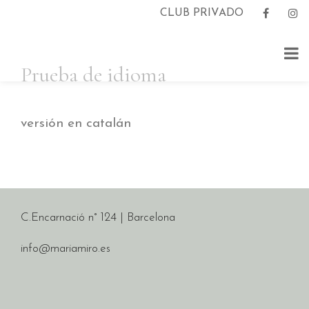
Saltar
CLUB PRIVADO
al
contenido
Prueba de idioma
versión en catalán
C.Encarnació n° 124 | Barcelona
info@mariamiro.es